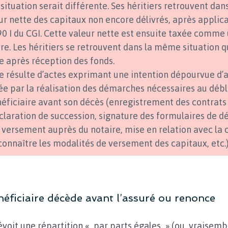
a situation serait différente. Ses héritiers retrouvent dans 
ur nette des capitaux non encore délivrés, après applica
90 I du CGI. Cette valeur nette est ensuite taxée comme 
re. Les héritiers se retrouvent dans la même situation q
e après réception des fonds.
te résulte d’actes exprimant une intention dépourvue d’
e par la réalisation des démarches nécessaires au déb
néficiaire avant son décès (enregistrement des contrats
éclaration de succession, signature des formulaires de d
versement auprès du notaire, mise en relation avec la
onnaître les modalités de versement des capitaux, etc.)
énéficiaire décède avant l’assuré ou renonce
évoit une répartition « par parts égales » (ou, vraisemb