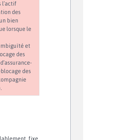
l’actif 
tion des 
un bien 
ue lorsque le 
ambiguïté et 
locage des 
 d’assurance-
éblocage des 
 compagnie 
.
lablement, fixe 