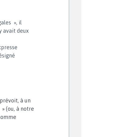
les », il 
y avait deux 
xpresse 
ésigné 
prévoit, à un 
» (ou, à notre 
 comme 