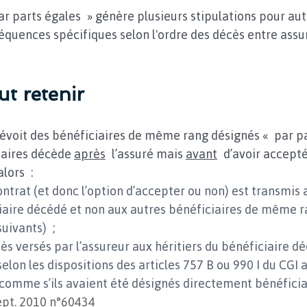
r parts égales » génère plusieurs stipulations pour autr
équences spécifiques selon l'ordre des décès entre assur
aut retenir
évoit des bénéficiaires de même rang désignés « par pa
iaires décède 
après
 l’assuré mais 
avant
 d’avoir accepté
alors :
ontrat (et donc l’option d’accepter ou non) est transmis 
iaire décédé et non aux autres bénéficiaires de même r
uivants) ;
ès versés par l’assureur aux héritiers du bénéficiaire d
elon les dispositions des articles 757 B ou 990 I du CGI 
 comme s’ils avaient été désignés directement bénéficia
ept. 2010 n°60434