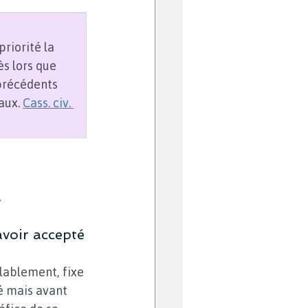
riorité la 
s lors que 
précédents 
aux. 
Cass. civ. 
…
avoir accepté
lablement, fixe 
é mais avant 