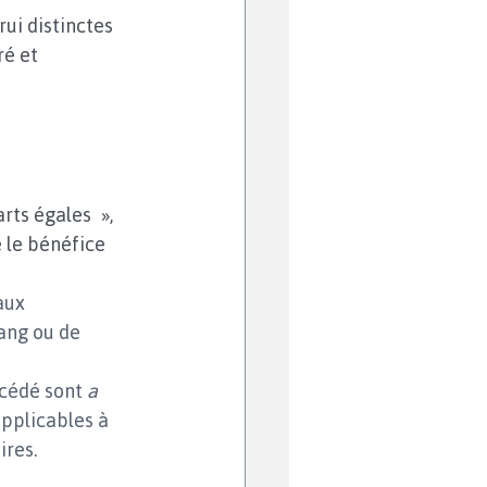
ui distinctes 
é et 
rts égales », 
 le bénéfice 
aux 
ang ou de 
écédé sont 
a 
applicables à 
ires.