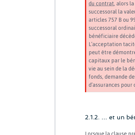
du contrat
, alors l
successoral la vale
articles 757 B ou 9
successoral ordinai
bénéficiaire décèd
L’acceptation taci
peut être démontré
capitaux par le bé
vie au sein de la d
fonds, demande de 
d’assurances pour c
2.1.2. … et un b
Lorsque la clause pr