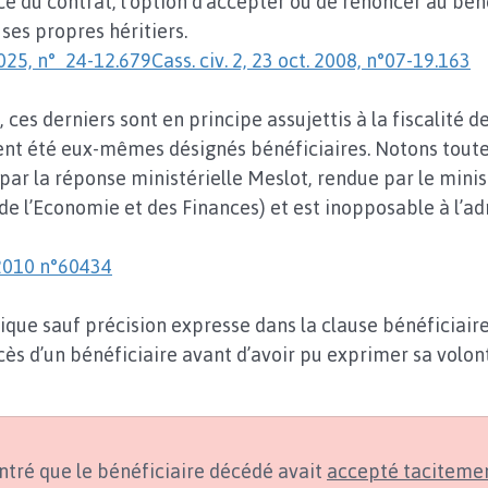
ce du contrat, l’option d’accepter ou de renoncer au bén
ses propres héritiers.
 2025, n° 24-12.679
Cass. civ. 2, 23 oct. 2008, n°07-19.163
 ces derniers sont en principe assujettis à la fiscalité d
ent été eux-mêmes désignés bénéficiaires. Notons toute
par la réponse ministérielle Meslot, rendue par le minis
 de l’Economie et des Finances) et est inopposable à l’ad
2010 n°60434
lique sauf précision expresse dans la clause bénéficiair
s d’un bénéficiaire avant d’avoir pu exprimer sa volon
ntré que le bénéficiaire décédé avait 
accepté tacitemen