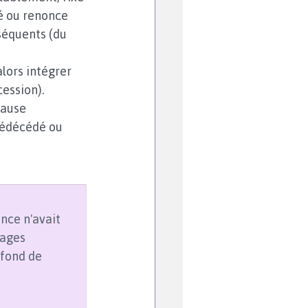
é ou renonce 
séquents (du 
lors intégrer 
cession).
lause 
rédécédé ou 
nce n'avait 
ages 
 fond de 