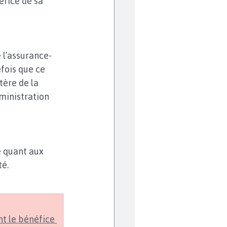
éfice de sa 
e l’assurance-
fois que ce 
tère de la 
ministration 
e quant aux 
té. 
t le bénéfice 