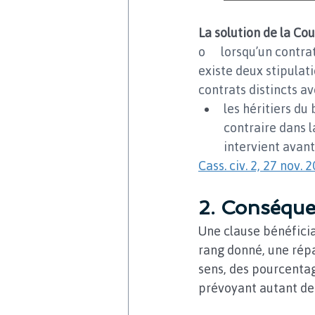
La solution de la Co
o   lorsqu’un contrat
existe deux stipulat
contrats distincts a
les héritiers du
contraire dans l
intervient avant
Cass. civ. 2, 27 nov.
2. Conséque
Une clause bénéficia
rang donné, une répa
sens, des pourcentag
prévoyant autant de 